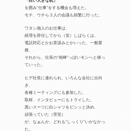
「白い大きな机」
を囲み“仕事”をする機会も増えた。
モチ、ウチら３人の会議も頻繁に行った。
ワタシ個人のお仕事は、
経理を辞任してから（笑）しばらくは、
電話対応とかお茶汲みとかいった、一般業
務、
それから、社長の“相棒”っぽいモンへと移っ
ていった。
ヒデ社長に連れられ、いろんな会社に出向
き、
各種ミーティングにも参加した。
取材、インタビューにもトライした。
黒いスーツに白シャツをビシッと決め、
頑張っていた（苦笑）
が、なぁんか、どれも“しっくり”いかなかっ
た。