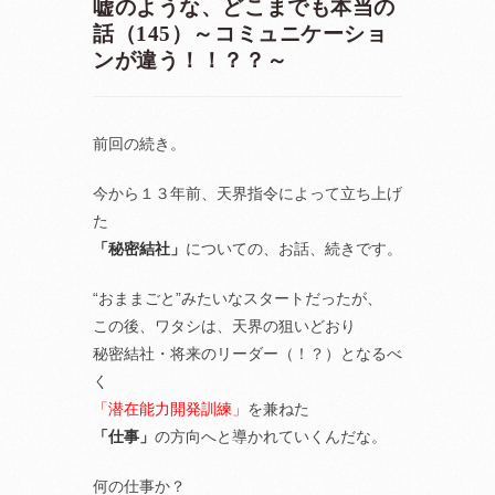
嘘のような、どこまでも本当の
話（145）～コミュニケーショ
ンが違う！！？？～
前回の続き。
今から１３年前、天界指令によって立ち上げ
た
「秘密結社」
についての、お話、続きです。
“おままごと”みたいなスタートだったが、
この後、ワタシは、天界の狙いどおり
秘密結社・将来のリーダー（！？）となるべ
く
「潜在能力開発訓練」
を兼ねた
「仕事」
の方向へと導かれていくんだな。
何の仕事か？