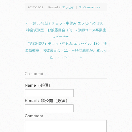
2017-01-12 ｜ Posted in
エッセイ
｜
No Comments »
＜ （第3641話）チョット中休み エッセイvol.130
神楽坂教室・お披露目会（9）～教師コース卒業生
スピーチ〜
（第3643話）チョット中休み エッセイvol.130 神
楽坂教室・お披露目会（11）～時間感覚が、変わっ
た・・・〜 ＞
Comment
Name（必須）
E-mail：非公開（必須）
Comment