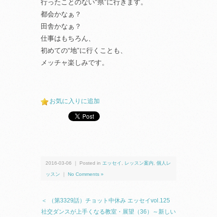
行ったことのない“県”に行きます。
都会かなぁ？
田舎かなぁ？
仕事はもちろん、
初めての“地”に行くことも、
メッチャ楽しみです。
お気に入りに追加
2016-03-06 ｜ Posted in
エッセイ
,
レッスン案内
,
個人レ
ッスン
｜
No Comments »
＜ （第3329話）チョット中休み エッセイvol.125
社交ダンスが上手くなる教室・展望（36）～新しい