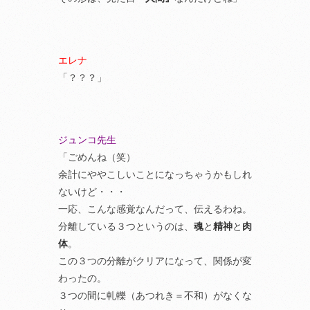
エレナ
「？？？」
ジュンコ先生
「ごめんね（笑）
余計にややこしいことになっちゃうかもしれ
ないけど・・・
一応、こんな感覚なんだって、伝えるわね。
分離している３つというのは、
魂
と
精神
と
肉
体
。
この３つの分離がクリアになって、関係が変
わったの。
３つの間に軋轢（あつれき＝不和）がなくな