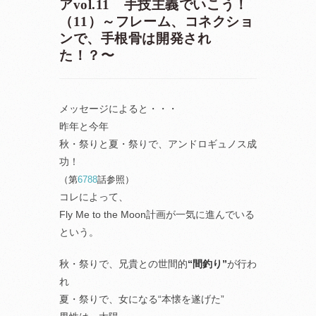
アvol.11 手技主義でいこう！
（11）～フレーム、コネクショ
ンで、手根骨は開発され
た！？〜
メッセージによると・・・
昨年と今年
秋・祭りと夏・祭りで、アンドロギュノス成
功！
（第
6788
話参照）
コレによって、
Fly Me to the Moon計画が一気に進んでいる
という。
秋・祭りで、兄貴との世間的
“間釣り”
が行わ
れ
夏・祭りで、女になる“本懐を遂げた”