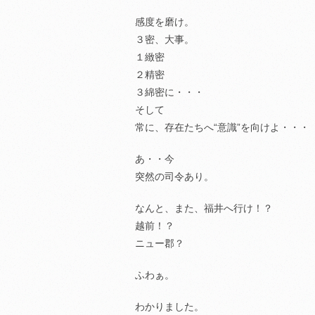
感度を磨け。
３密、大事。
１緻密
２精密
３綿密に・・・
そして
常に、存在たちへ“意識”を向けよ・・・
あ・・今
突然の司令あり。
なんと、また、福井へ行け！？
越前！？
ニュー郡？
ふわぁ。
わかりました。