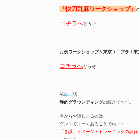
「快刀乱麻ワークショップ」
コチラへ
どうぞ
月例ワークショップ
＆
東京ユニプラ
＆
東
コチラへ
どうぞ
第
話
5333
静的グラウンディング
の続きで〜す。
今からお話しするのは、
ダンスでよーくあることでね・・・
「意識、イメージ・トレーニングの誤解