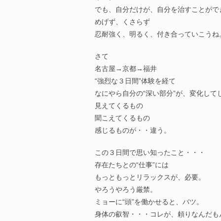
でも、自分だけが、自分を治すことがで
めげず、くさらず
忍耐強く、明るく、付き合っていこうね
さて
名古屋→京都→福井
“強烈な３日間”体験を経て
なにやら自分の“深い部分”が、変化して
見えてくるもの
聞こえてくるもの
感じるものが・・違う。
この３日間で思い知ったこと・・・
存在たちとの“仕事”には
もっともっとリラックスが、必要。
やろうやろう厳禁。
ミョーに“頭”を働かせると、バツ。
身体の叡智・・・コレが、頼りなんだも