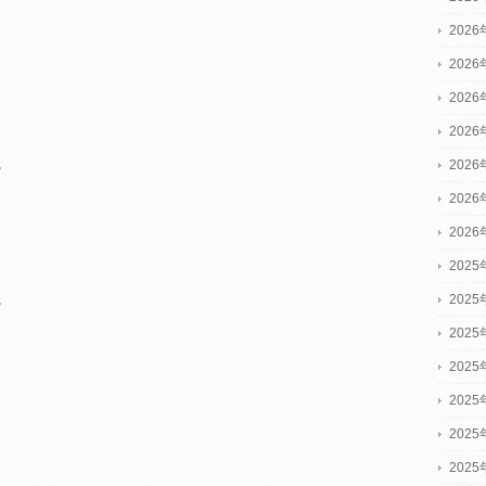
202
202
202
202
。
202
202
202
2025
。
2025
2025
202
202
202
202