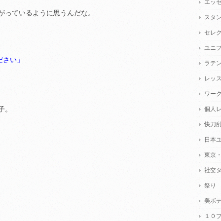
エッ
がっているように思うんだな。
スタ
セレ
ユニ
ださい」
ラテ
レッ
ワー
子。
個人
快刀
日本
東京
社交
祭り
美ボ
１０