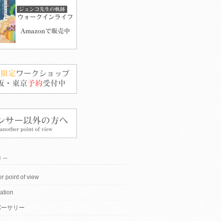
リー
r point of view
ation
バーサリー