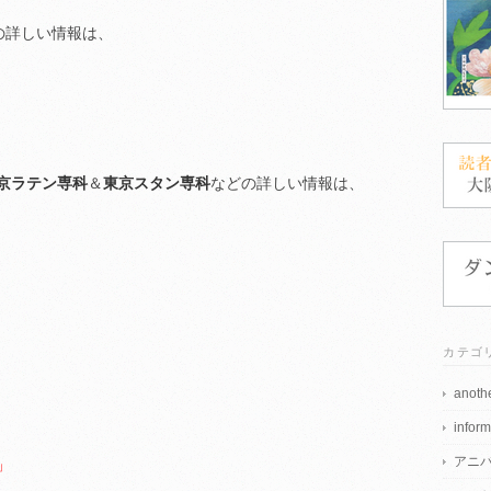
の詳しい情報は、
京ラテン専科
＆
東京スタン専科
などの詳しい情報は、
カテゴ
anothe
inform
アニ
」