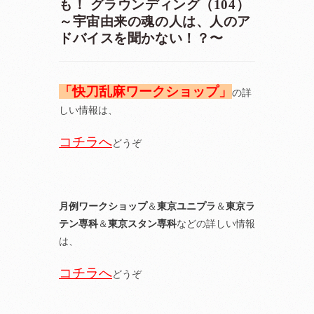
も！ グラウンディング（104）
～宇宙由来の魂の人は、人のア
ドバイスを聞かない！？〜
「快刀乱麻ワークショップ」
の詳
しい情報は、
コチラへ
どうぞ
月例ワークショップ
＆
東京ユニプラ
＆
東京ラ
テン専科
＆
東京スタン専科
などの詳しい情報
は、
コチラへ
どうぞ