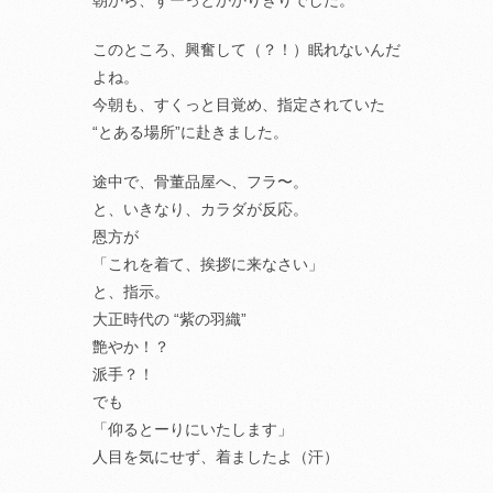
朝から、ずーっとかかりきりでした。
このところ、興奮して（？！）眠れないんだ
よね。
今朝も、すくっと目覚め、指定されていた
“とある場所”に赴きました。
途中で、骨董品屋へ、フラ〜。
と、いきなり、カラダが反応。
恩方が
「これを着て、挨拶に来なさい」
と、指示。
大正時代の “紫の羽織”
艶やか！？
派手？！
でも
「仰るとーりにいたします」
人目を気にせず、着ましたよ（汗）