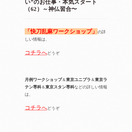
い”のお仕事・本気スタート
（62）～神仏習合〜
「快刀乱麻ワークショップ」
の詳
しい情報は、
コチラへ
どうぞ
月例ワークショップ
＆
東京ユニプラ
＆
東京ラ
テン専科
＆
東京スタン専科
などの詳しい情報
は、
コチラへ
どうぞ