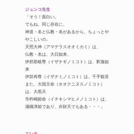
ジュンコ先生
「そう！面白い。
でもね、同じ存在に、
神道・名と仏教・名があるから、ちょっとや
やこしいの。
天照大神（アマテラスオオミカミ）は、
仏教・名は、大日如来、
伊邪那岐尊（イザナギノミコト）は、釈迦如
来
伊弉冉尊（イザナミノミコト）は、千手観音
また、大国主命（オオクニヌスノミコト）
は、大黒天
市杵嶋姫命（イチキシマヒメノミコト）は、
瀬織津姫であり、弁財天でもある・・・」
エレナ