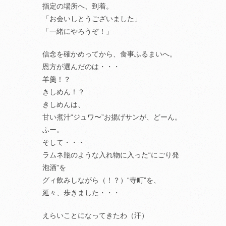
指定の場所へ、到着。
「お会いしとうございました」
「一緒にやろうぞ！」
信念を確かめってから、食事ふるまいへ。
恩方が選んだのは・・・
羊羹！？
きしめん！？
きしめんは、
甘い煮汁“ジュワ〜”お揚げサンが、どーん。
ふー。
そして・・・
ラムネ瓶のような入れ物に入った“にごり発
泡酒”を
グィ飲みしながら（！？）“寺町”を、
延々、歩きました・・・
えらいことになってきたわ（汗）