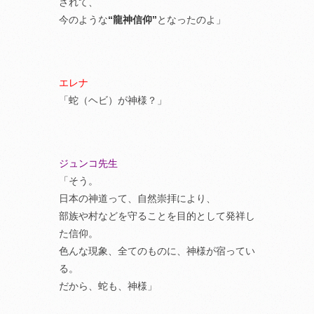
されて、
今のような
“龍神信仰”
となったのよ」
エレナ
「蛇（ヘビ）が神様？」
ジュンコ先生
「そう。
日本の神道って、自然崇拝により、
部族や村などを守ることを目的として発祥し
た信仰。
色んな現象、全てのものに、神様が宿ってい
る。
だから、蛇も、神様」