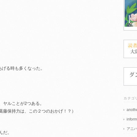
。
あげる時も多くなった。
カテゴ
、ヤルことが2つある。
anothe
葛藤保持力は、この２つのおかげ！？）
inform
アニ
んだ。