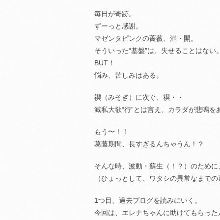
毎日が奇跡。
ずーっと感謝。
マゼンタピンクの薔薇、満・開。
そういった“基盤”は、失せることはない
BUT！
悩み、苦しみはある。
禊（みそぎ）に次ぐ、禊・・
滅私大欲“行”とは言え、カラダが悲鳴を
もう〜！！
葛藤期間、長すぎるんちゃうん！？
そんな時、波動・蘇生（！？）のために
（ひょっとして、ワタシの異常なまでの
1つ目、過去ブログを読みにいく。
今回は、エレナちゃんに助けてもらった