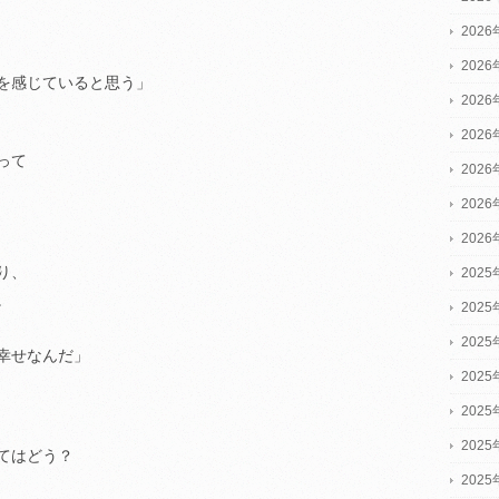
202
202
を感じていると思う」
202
202
って
202
、
202
202
り、
2025
。
2025
2025
幸せなんだ」
202
202
202
てはどう？
202