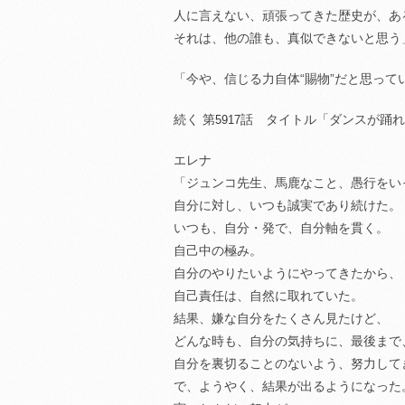
人に言えない、頑張ってきた歴史が、あ
それは、他の誰も、真似できないと思う
「今や、信じる力自体“賜物”だと思って
続く 第
話 タイトル「ダンスが踊れ
5917
エレナ
「ジュンコ先生、馬鹿なこと、愚行をい
自分に対し、いつも誠実であり続けた。
いつも、自分・発で、自分軸を貫く。
自己中の極み。
自分のやりたいようにやってきたから、
自己責任は、自然に取れていた。
結果、嫌な自分をたくさん見たけど、
どんな時も、自分の気持ちに、最後まで
自分を裏切ることのないよう、努力して
で、ようやく、結果が出るようになった