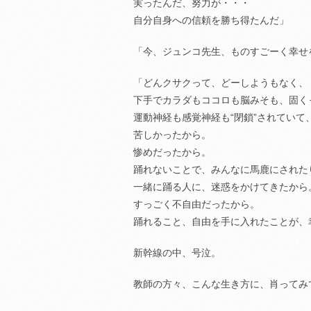
実ったんだ、努力が・・・
自分自身への信頼を勝ち得たんだ」
「今、ジュンコ先生、ものすごーく幸せ
「どんクサクって、どーしようもなく、
下手でカラダもココロも脳みそも、固く
運動神経も感覚神経も“閉鎖”されていて
苦しかったから。
惨めだったから。
踊れないことで、みんなに馬鹿にされた
一緒に踊る人に、迷惑をかけてきたから
すっごく不自由だったから。
踊れること、自由を手に入れたことが、
新幹線の中、号泣。
教師の方々、こんな生き方に、肖ってみ