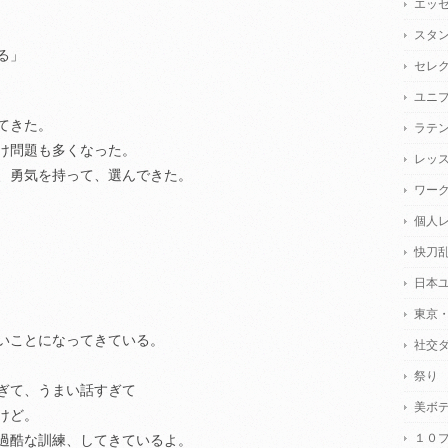
エッ
スタ
る」
セレ
ユニ
てきた。
ラテ
け問題も多くなった。
レッ
、勇気を持って、選んできた。
ワー
個人
快刀
日本
東京
いことになってきている。
社交
祭り
ぎて、うまい話すぎて
美ボ
けど。
１０
過酷な訓練、してきているよ。