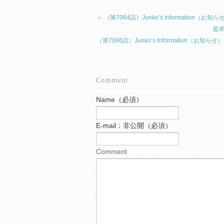
＜ （第7064話）Junko’s Informatio
追求
（第7066話）Junko’s Information（
Comment
Name（必須）
E-mail：非公開（必須）
Comment