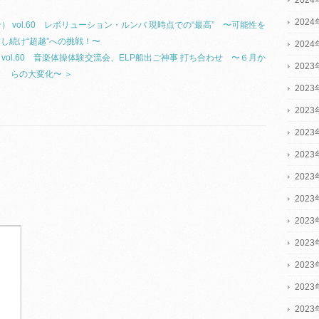
202
n（お知らせ） vol.60 レボリューション・ルンバ 現時点での“最高” 〜可能性を
し続け“超越”への挑戦！〜
202
お知らせ） vol.60 音楽体操体験交流会、ELP船出ご神事 打ち合わせ 〜６月か
2023
らの大変化〜 ＞
2023
2023
202
202
202
202
202
202
202
202
202