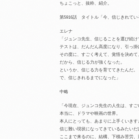
ちょこっと、抜粋、紹介。
第
話 タイトル「今、信じきれてい
5916
エレナ
「ジュンコ先生、信じることを選び続け
テストは、だんだん高度になり、引っ掛
その度に、すごく考えて、覚悟を決めて
だから、信じる力が強くなった。
というか、信じる力を育ててきたんだ。
で、信じきれるまでになった」
中略
「今現在、ジュンコ先生の人生は、すご
本当に、ドラマや映画の世界。
本人にとっても、あまりに上手くいきす
信じ難い現状になってきているみたいだ
ここまで来るのに、結構、下積み苦労、