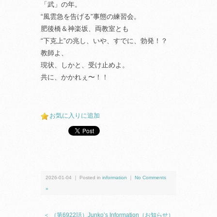
「武」の年。
“風雲急を告げる”事態の練習会。
肥後橋＆神楽坂、両教室とも
“下克上”の兆し、いや、すでに、勃発！？
教師よ、
現状、しかと、受け止めよ。
共に、かかれぇ〜！！
お気に入りに追加
2026-01-04 ｜ Posted in
information
｜
No Comments
»
＜ （第6922話）Junko’s Information（お知らせ）