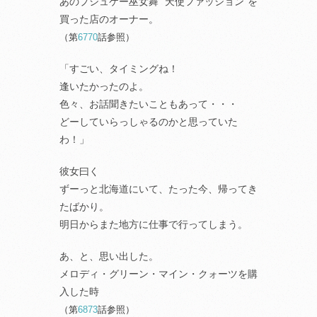
あのプシュケー巫女舞 “天使ファッション”を
買った店のオーナー。
（第
6770
話参照）
「すごい、タイミングね！
逢いたかったのよ。
色々、お話聞きたいこともあって・・・
どーしていらっしゃるのかと思っていた
わ！」
彼女曰く
ずーっと北海道にいて、たった今、帰ってき
たばかり。
明日からまた地方に仕事で行ってしまう。
あ、と、思い出した。
メロディ・グリーン・マイン・クォーツを購
入した時
（第
6873
話参照）