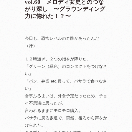
vol.60 メロディ女史とのつな
がり深し 〜グラウンディング
力に惚れた！？〜
今日も、恐怖レベルの奇跡があったんだ
（汗）
１２時過ぎ、２つの指令が降りた。
「グリーン（緑色）のコンタクトをつけなさ
い」
「パン、弁当 etc.買って、バサラで食べなさ
い」
食事ふるまいは、外食予定だったため、チョ
イ不思議に思ったが、
言われるままにモロモロ購入。
バサラに戻る坂道で、突然、後ろから声をか
けられた。