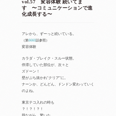
vol.57 変容体験 続いてま
す 〜コミュニケーションで進
化成長する〜
アレから、ずーっと続いている。
（第
6660
話参照）
変容体験
カラダ・ブレイク・スルー状態。
停滞していた部位が、次々と
ズドーン！
壁がぶち抜かれ“クリア”に。
ナーンか、どんどん、ドンドン変わっていく
のよね。
東京テコ入れの時も
？！？！？！
我ながら、驚いた。