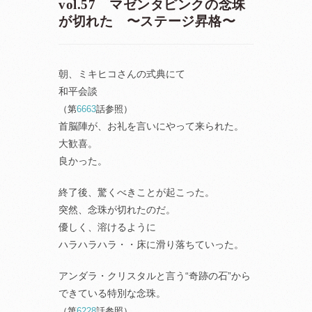
vol.57 マゼンタピンクの念珠
が切れた 〜ステージ昇格〜
朝、ミキヒコさんの式典にて
和平会談
（第
6663
話参照）
首脳陣が、お礼を言いにやって来られた。
大歓喜。
良かった。
終了後、驚くべきことが起こった。
突然、念珠が切れたのだ。
優しく、溶けるように
ハラハラハラ・・床に滑り落ちていった。
アンダラ・クリスタルと言う“奇跡の石”から
できている特別な念珠。
（第
6228
話参照）