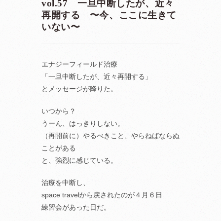
vol.57 一旦中断したが、近々
再開する 〜今、ここに生きて
いない〜
エナジーフィールド治療
「一旦中断したが、近々再開する」
とメッセージが降りた。
いつから？
うーん、はっきりしない。
（再開前に）やるべきこと、やらねばならぬ
ことがある
と、強烈に感じている。
治療を中断し、
space travelから戻されたのが４月６日
練習会があった日だ。