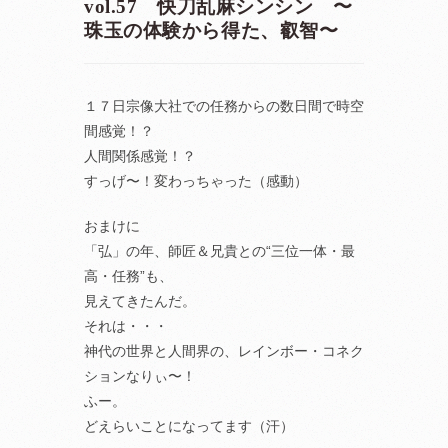
vol.57 快刀乱麻シンシン 〜
珠玉の体験から得た、叡智〜
１７日宗像大社での任務からの数日間で時空
間感覚！？
人間関係感覚！？
すっげ〜！変わっちゃった（感動）
おまけに
「弘」の年、師匠＆兄貴との“三位一体・最
高・任務”も、
見えてきたんだ。
それは・・・
神代の世界と人間界の、レインボー・コネク
ションなりぃ〜！
ふー。
どえらいことになってます（汗）