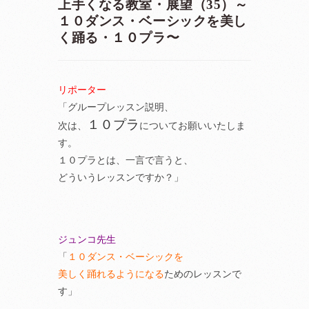
上手くなる教室・展望（35）～
１０ダンス・ベーシックを美し
く踊る・１０プラ〜
リポーター
「グループレッスン説明、
１０プラ
次は、
についてお願いいたしま
す。
１０プラとは、一言で言うと、
どういうレッスンですか？」
ジュンコ先生
「
１０ダンス・ベーシックを
美しく踊れるようになる
ためのレッスンで
す」