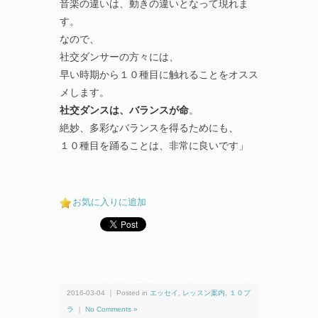
音楽の違いは、動きの違いとなって現れま
す。
なので、
社交ダンサーの方々には、
早い時期から１０種目に触れることをオスス
メします。
社交ダンスは、バランスが命
。
絶妙、多彩なバランスを得るためにも、
１０種目を踊ることは、非常に良いです」
お気に入りに追加
2016-03-04 ｜ Posted in
エッセイ
,
レッスン案内
,
１０プ
ラ
｜
No Comments »