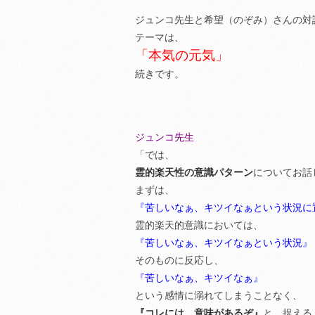
ジュンコ先生と希望（のぞみ）さんの対
テーマは、
「本気の元気」
続きです。
ジュンコ先生
「では、
霊的楽天性の意識パターン
についてお話
まずは、
『苦しいなぁ、キツイなぁという状況に
霊的楽天的意識においては、
『苦しいなぁ、キツイなぁという状況』
そのものに反応し、
『苦しいなぁ、キツイなぁ』
という感情に溺れてしまうことなく、
『コレには、意味があるぞ』
と、捉える