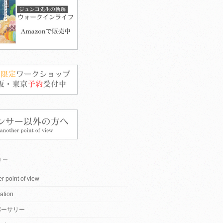
リー
r point of view
ation
バーサリー