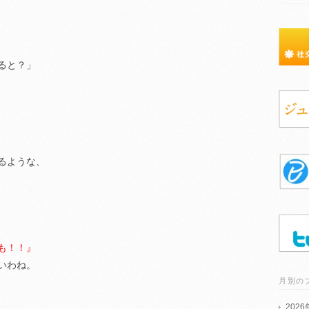
、
ると？」
るような、
も！！』
いわね。
月別の
202