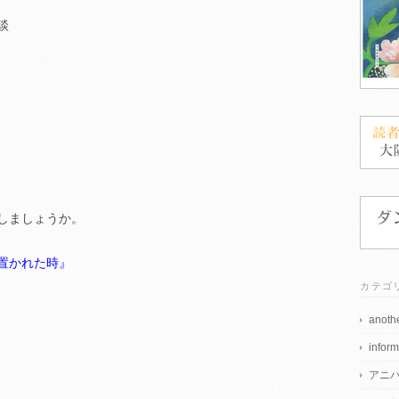
談
しましょうか。
置かれた時』
カテゴ
anothe
inform
アニ
。