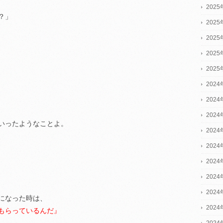
202
？」
202
202
202
202
2024
2024
2024
いったようなことよ。
202
、
202
202
202
202
になった時は、
202
もらっているんだ』
202