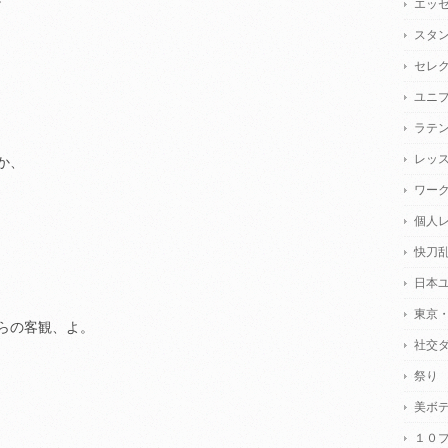
エッ
スタ
セレ
ユニ
ラテ
レッ
か、
ワー
個人
快刀
日本
東京
らの客観、よ。
社交
祭り
美ボ
１０