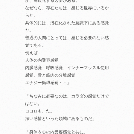
が、高度化する必要がある。
なぜなら、存在たちは、感じる世界にいるか
らだ。
具体的には、潜在化された意識下にある感覚
だ。
普通の人間にとっては、感じる必要のない感
覚である。
例えば
人体の内受容感覚
内臓感覚、呼吸感覚、インナーマッスル使用
感覚、骨と筋肉の分離感覚
エナジー循環感覚・・」
「ちなみに必要なのは、カラダの感覚だけで
はない。
ココロも、だ。
深い感情といった領域にあるものだ」
「身体＆心の内受容感覚と共に、