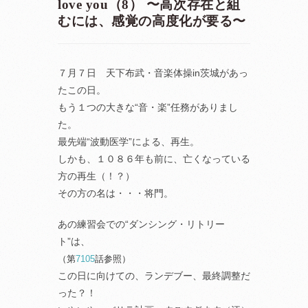
love you（8） 〜高次存在と組
むには、感覚の高度化が要る〜
７月７日 天下布武・音楽体操in茨城があっ
たこの日。
もう１つの大きな“音・楽”任務がありまし
た。
最先端“波動医学”による、再生。
しかも、１０８６年も前に、亡くなっている
方の再生（！？）
その方の名は・・・将門。
あの練習会での“ダンシング・リトリー
ト”は、
（第
7105
話参照）
この日に向けての、ランデブー、最終調整だ
った？！