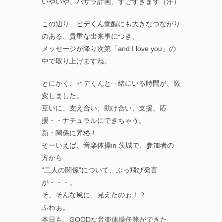
いやいや、バサラ計画、すごすぎます（汗）
この辺り、ヒデくん覚醒にも大きなつながり
のある、貴重な出来事につき、
メッセージが降り次第「and I love you」の
中で取り上げますね。
とにかく、ヒデくんと一緒にいる時間が、激
変しました。
互いに、支え合い、助け合い、支援、応
援・・ナチュラルにできちゃう。
新・関係に昇格！
そーいえば、音楽体操in 茨城で、参加者の
方から
“二人の関係”について、ぶっ飛び発言
が・・・。
そ、そんな風に、見えたのぉ！？
ふわぁ。
本日も、GOODな音楽体操任務ができた