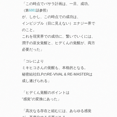
「この時点でバサラ計画は、一旦、成功。
（第
6881
話参照）
が、しかし、この時点での成功は、
インビジブル（目に見えない）エナジー界で
のこと。
これを現実界での成功に、繋いでいくには、
潤子の巫女覚醒と、ヒデくんの覚醒が、両方
必要だった」
「コレにより
ミキヒコさんの覚醒も、本格的となる。
秘密結社ELPのRE-VIVAL & RE-MASTERは
成し遂げられる」
「ヒデくん覚醒のポイントは
“感覚”の変換にあった」
「高次なる存在と組むには、あらゆる感覚