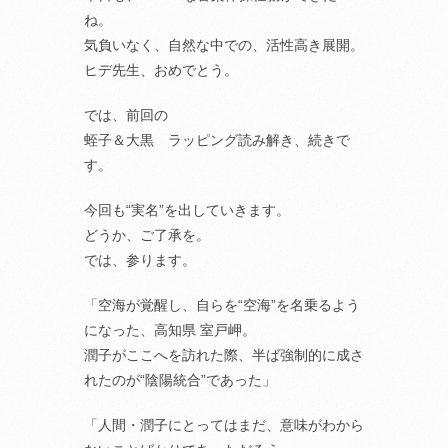
ね。
気負いなく、自然な中での、活性高き展開。
ヒデ先生、おめでとう。
では、前回の
蛭子＆大黒 ラッピング読み解き、続きで
す。
今回も“実名”を出していきます。
どうか、ご了承を。
では、参ります。
「空海が覚醒し、自らを“空海”を名乗るよう
になった、高知県 室戸岬。
潤子がここへを訪れた際、半ば強制的に成さ
れたのが“陰陽統合”であった」
「人間・潤子にとってはまだ、意味がわから