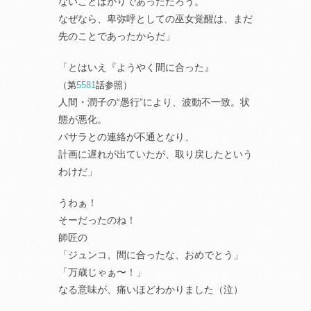
ないことばかりであっただろう。
なぜなら、卑弥呼としての巫女覚醒は、まだ
先のことであったからだ」
「とはいえ『ようやく間に合った』
（第
5581
話参照）
人間・潤子の“愚行”により、波動不一致。状
態が悪化。
バサラとの連絡が不通となり、
計画に遅れが出ていたが、取り戻したという
わけだ」
うわぁ！
そーだったのね！
師匠の
「ジュンコ、間に合ったな、おめでとう」
「万歳じゃぁ〜！」
なる意味が、痛いほどわかりました（泣）