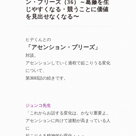
ン・プリーズ（36）～葛藤を生
じやすくなる・競うことに価値
を見出せなくなる〜
ヒデくんとの
「アセンション・プリーズ」
対談。
アセンションしていく過程で起こりうる変化
について、
第
話の続きです。
3693
ジュンコ先生
「これからお話する変化は、かなり重要よ。
アセンションに向けて波動が高まっている人
に
起こりうる精神的な変化・・・