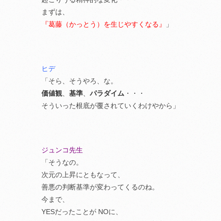
まずは、
『葛藤（かっとう）を生じやすくなる』
」
ヒデ
「そら、そうやろ、な。
価値観
、
基準
、
パラダイム
・・・
そういった根底が覆されていくわけやから」
ジュンコ先生
「そうなの。
次元の上昇にともなって、
善悪の判断基準が変わってくるのね。
今まで、
YESだったことが NOに、