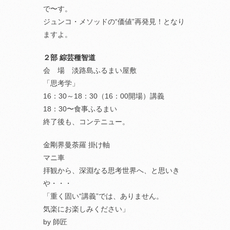
で〜す。
ジュンコ・メソッドの“価値”再発見！となり
ますよ。
２部 綜芸種智道
会 場 淡路島ふるまい屋敷
「思考学」
16：30～18：30（16：00開場）講義
18：30〜食事ふるまい
終了後も、コンテニュー。
金剛界曼荼羅 掛け軸
マニ車
拝観から、深淵なる思考世界へ、と思いき
や・・・
「重く固い“講義”では、ありません。
気楽にお楽しみください」
by 師匠