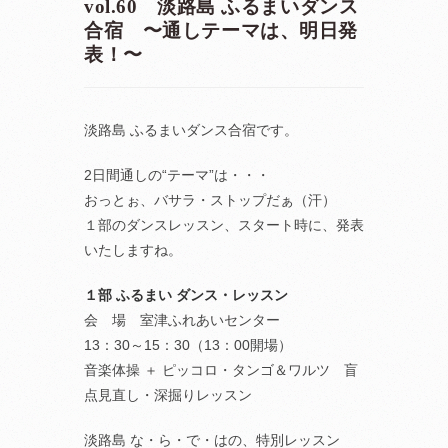
vol.60 淡路島 ふるまいダンス
合宿 〜通しテーマは、明日発
表！〜
淡路島 ふるまいダンス合宿です。
2日間通しの“テーマ”は・・・
おっとぉ、バサラ・ストップだぁ（汗）
１部のダンスレッスン、スタート時に、発表
いたしますね。
１部 ふるまい ダンス・レッスン
会 場 室津ふれあいセンター
13：30～15：30（13：00開場）
音楽体操 ＋ ピッコロ・タンゴ＆ワルツ 盲
点見直し・深掘りレッスン
淡路島 な・ら・で・はの、特別レッスン