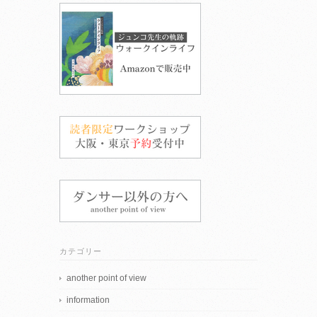
カテゴリー
another point of view
information